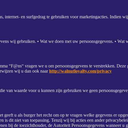
 internet- en surfgedrag te gebruiken voor marketingacties. Indien wi
evens wij gebruiken. • Wat we doen met uw persoonsgegevens. • Wat w
ramma “F@ns“ vragen we u om persoonsgegevens te verstrekken. Deze g
rwijzen wij u dan ook naar
http://walnutloyalty.com/privacy
of die van waarde voor u kunnen zijn gebruiken we geen persoonsgegev
geeft u als burger het recht om op te vragen welke gegevens er opges
n is dit niet van toepassing. Tenzij wij bij acties een ander privacybe
dienen bij de toezichthouder, de Autoriteit Persoonsgegevens wanneer