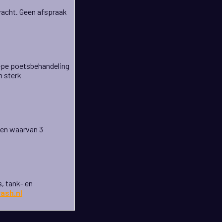
 wacht. Geen afspraak
iepe poetsbehandeling
n sterk
xen waarvan 3
, tank- en
ash.nl