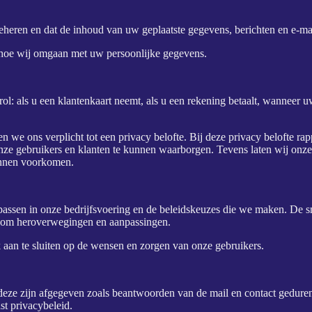
heren en dat de inhoud van uw geplaatste gegevens, berichten en e-mail
r hoe wij omgaan met uw persoonlijke gegevens.
n rol: als u een klantenkaart neemt, als u een rekening betaalt, wanneer
 we ons verplicht tot een privacy belofte. Bij deze privacy belofte rap
ze gebruikers en klanten te kunnen waarborgen. Tevens laten wij onze 
unnen voorkomen.
passen in onze bedrijfsvoering en de beleidskeuzes die we maken. De s
k om heroverwegingen en aanpassingen.
jk aan te sluiten op de wensen en zorgen van onze gebruikers.
ze zijn afgegeven zoals beantwoorden van de mail en contact gedurend
t privacybeleid.