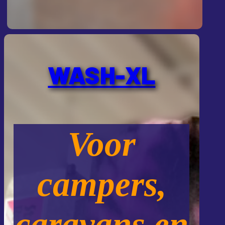
WASH-XL
Voor
campers,
caravans en