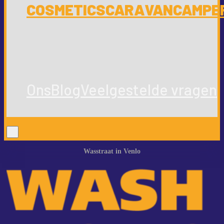
COSMETICS
CARAVAN
CAMPE
Ons
Blog
Veelgestelde vragen
Wasstraat in Venlo