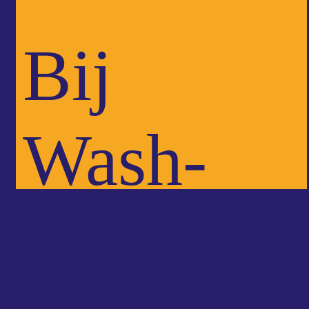
Bij
Wash-
Drive-In