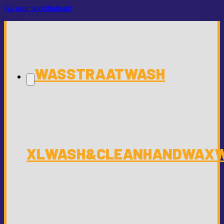
Ga naar hoofdinhoud
WASSTRAAT
WASH
XL
WASH&CLEAN
HANDWAX