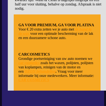
half uur voor sluiting, behalve op zondag. Afspraak is niet
nodig.
GA VOOR PREMIUM, GA VOOR PLATINA
Voor € 20 extra zetten we je auto met
de hand in
de wax
voor een optimale bescherming van de lak
en een duurzamere schone auto.
CARCOSMETICS
Grondige poetsreiniging van uw auto noemen we
car cosmetics
zoals het waxen, polijsten, polijsten
van koplampen, reinigen van de motor en
een
OZON behandeling
.
Vraag voor meer
informatie bij onze medewerkers. Meer informatie:
CAR COSMETICS